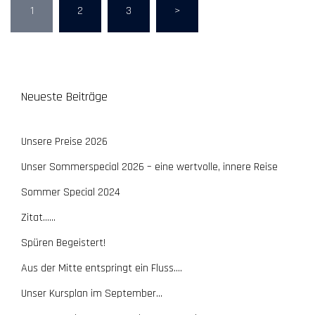
Seitennummerierung
1
2
3
>
der
Beiträge
Neueste Beiträge
Unsere Preise 2026
Unser Sommerspecial 2026 – eine wertvolle, innere Reise
Sommer Special 2024
Zitat……
Spüren Begeistert!
Aus der Mitte entspringt ein Fluss….
Unser Kursplan im September…