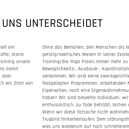
 UNS UNTERSCHEIDET
ell ein
Ohne das Bemühen, den Menschen als kö
ffe, starre
geistig/seelisches Wesen in seiner Exist
Training unsere
Training/die Yoga Praxis immer mehr zu
uns damit
Beweglichkeits-, Ausdauer-, Koordinatio
n oder
verkommen. Wir sind keine zweckgerichte
ch ein Zitat von
festgelegten Programmen, arbeitenden 
:
Eigenwillen, noch eine Eigenwahrnehmu
haben! Wir sind beseelte Individuen, wir 
enthusiastisch, zu Tode betrübt, lachen
Wenn wir diese Tatsache nicht wahrneh
Trugbild hinterherlaufen: Dem störungsf
was uns wiederum auf noch schnellere