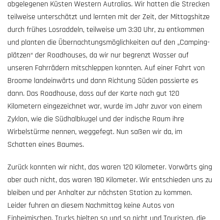
abgelegenen Küsten Western Autralias. Wir hatten die Strecken
teilweise unterschätzt und lernten mit der Zeit, der Mittagshitze
durch frühes Losraddeln, teilweise um 3:30 Uhr, zu entkommen
und planten die Übernachtungs­möglichkeiten auf den „Camping­
plätzen“ der Roadhouses, da wir nur begrenzt Wasser auf
unseren Fahrrädern mitschleppen konnten. Auf einer Fahrt von
Broome landeinwärts und dann Richtung Süden passierte es
dann. Das Roadhouse, dass auf der Karte nach gut 120
Kilometern eingezeichnet war, wurde im Jahr zuvor von einem
Zyklon, wie die Südhalbkugel und der indische Raum ihre
Wirbelstürme nennen, weggefegt. Nun saßen wir da, im
Schatten eines Baumes.
Zurück konnten wir nicht, das waren 120 Kilometer. Vorwärts ging
aber auch nicht, das waren 180 Kilometer. Wir entschieden uns zu
bleiben und per Anhalter zur nächsten Station zu kommen.
Leider fuhren an diesem Nachmittag keine Autos von
Einheimischen, Trucks hielten so und so nicht und Touristen, die