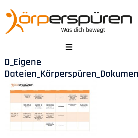
Zum
Inhalt
springen
Menü
umschalten
D_Eigene
Dateien_Körperspüren_Dokumen