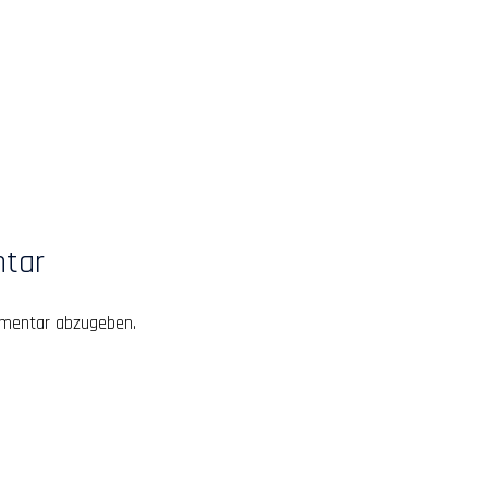
ntar
mentar abzugeben.