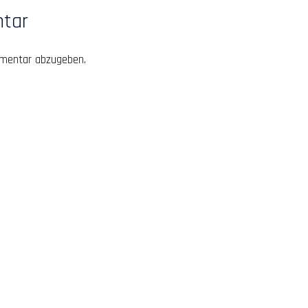
ntar
mentar abzugeben.