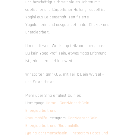
und beschäftigt sich seit vielen Jahren mit
seelischer und körperlicher Heilung. Isabell ist
Yogini aus Leidenschaft, zertifizierte
Yogalehrerin und ausgebildet in der Chakra- und
Energiearbeit.
Um an diesem Workshop teilzunehmen, musst
Du kein Yoga-Profi sein, etwas Yoga-Erfahrung
ist jedoch empfehlenswert.
Wir starten am 17.06. mit Teil 1: Dein Wurzel –
und Sakralchakra
Mehr über Sina erfährst Du hier:
Homepage
Home | GanzMenschSein –
Energiearbeit und
Rheumahilfe
Instagram:
GanzMenschSein –
Energiearbeit und Rheumahilfe
(@sina_ganzmenschsein) • Instagram-Fotos und