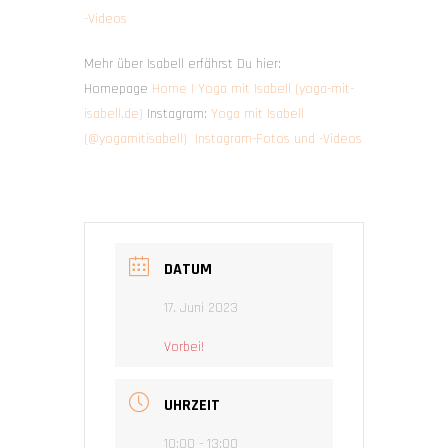
-Videos
Mehr über Isabell erfährst Du hier:
Homepage
Home | Yoga mit Isabell (yoga-mit-
isabell.de)
Instagram:
Yoga mit Isabell
(@yogamitisabell) Instagram-Fotos und -Videos
DATUM
17. Juni 2023
Vorbei!
UHRZEIT
10:00 - 13:00