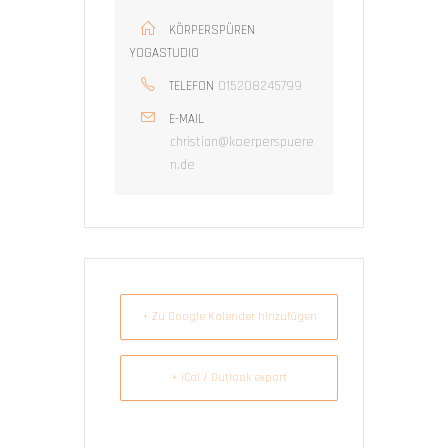
KÖRPERSPÜREN
YOGASTUDIO
015208245799
TELEFON
E-MAIL
christian@koerperspuere
n.de
+ Zu Google Kalender hinzufügen
+ iCal / Outlook export