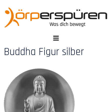
Zum
Inhalt
springen
Menü
umschalten
Buddha Figur silber