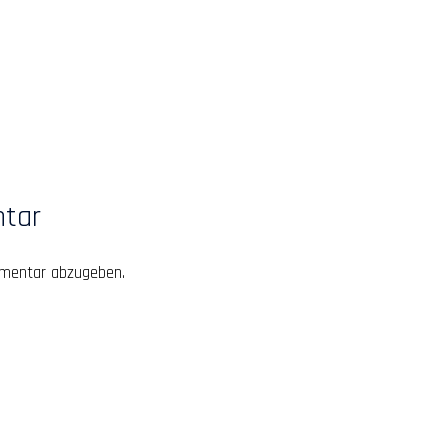
ntar
mentar abzugeben.