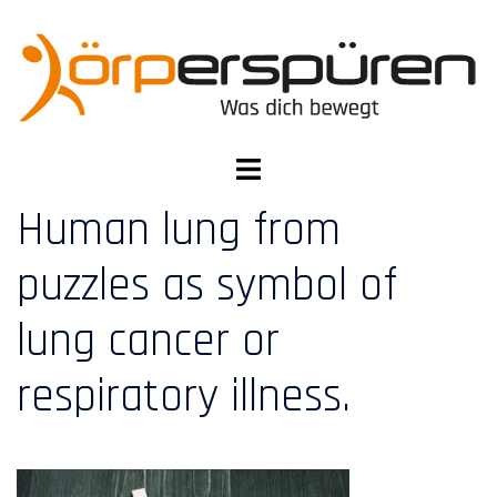
Zum
Inhalt
springen
Menü
umschalten
Human lung from
puzzles as symbol of
lung cancer or
respiratory illness.