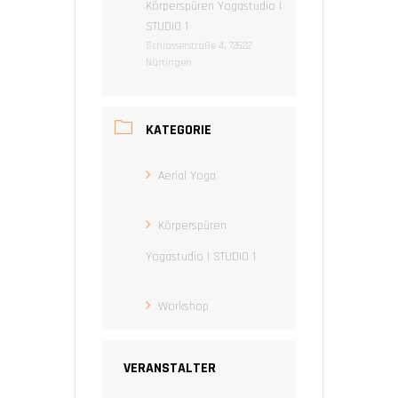
Körperspüren Yogastudio |
STUDIO 1
Schlosserstraße 4, 72622
Nürtingen
KATEGORIE
Aerial Yoga
Körperspüren
Yogastudio | STUDIO 1
Workshop
VERANSTALTER