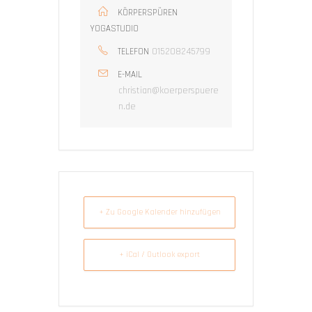
KÖRPERSPÜREN
YOGASTUDIO
015208245799
TELEFON
E-MAIL
christian@koerperspuere
n.de
+ Zu Google Kalender hinzufügen
+ iCal / Outlook export